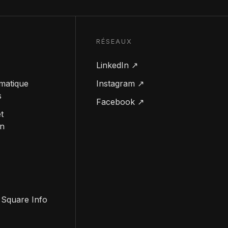
RÉSEAUX
LinkedIn ↗
rmatique
Instagram ↗
s
Facebook ↗
t
n
 Square Info