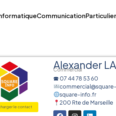
nformatique
Communication
Particulie
Alexander L
Commercial
🕿
07 44 78 53 60
commercial@square-i
square-info.fr
200 Rte de Marseille
harger le contact