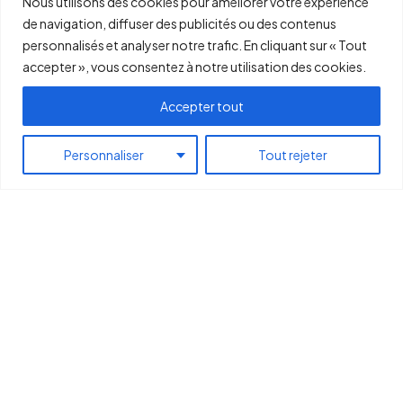
Nous utilisons des cookies pour améliorer votre expérience
de navigation, diffuser des publicités ou des contenus
personnalisés et analyser notre trafic. En cliquant sur « Tout
accepter », vous consentez à notre utilisation des cookies.
Accepter tout
FR
PRENEZ RENDEZ-VOUS
Personnaliser
Tout rejeter
Informatique et
Communication à Montélimar
Square Info est votre expert en informatique à Montélimar.
Depuis notre boutique située route de Marseille, nous
accompagnons professionnels et particuliers dans tous leurs
projets digitaux : maintenance informatique, dépannage PC,
création de sites web, cybersécurité et solutions de